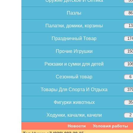
Оружие Детское И Оптика
55
Пазлы
86
Палатки, домики, корзины
13
Праздничный Товар
17
Прочие Игрушки
15
Рюкзаки и сумки для детей
10
Сезонный товар
6
Товары Для Спорта И Отдыха
37
Фигурки животных
35
Ходунки, качалки, качели
2
Новости
Условия работы