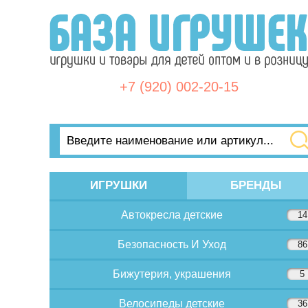
+7 (920) 002-20-15
ИГРУШКИ
БРЕНДЫ
Автокресла детские
14
Безопасность И Уход
86
Бижутерия, украшения
5
Велосипеды детские
36