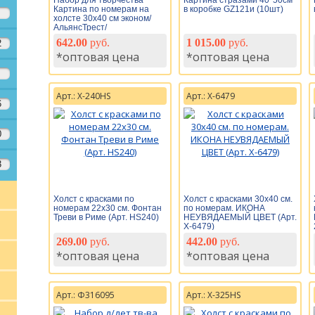
Набор для творчества
Картина стразами 40*50см
Картина по номерам на
в коробке GZ121и (10шт)
холсте 30х40 см эконом/
АльянсТрест/
642.00
руб.
1 015.00
руб.
2
*оптовая цена
*оптовая цена
Арт.: Х-240HS
Арт.: Х-6479
6
0
3
Холст с красками по
Холст с красками 30х40 см.
номерам 22х30 см. Фонтан
по номерам. ИКОНА
Треви в Риме (Арт. HS240)
НЕУВЯДАЕМЫЙ ЦВЕТ (Арт.
Х-6479)
269.00
руб.
442.00
руб.
*оптовая цена
*оптовая цена
Арт.: Ф316095
Арт.: Х-325HS