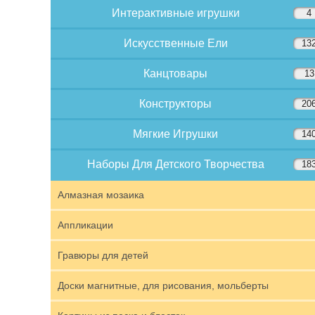
Интерактивные игрушки
4
Искусственные Ели
13
Канцтовары
13
Конструкторы
20
Мягкие Игрушки
14
Наборы Для Детского Творчества
18
Алмазная мозаика
Аппликации
Гравюры для детей
Доски магнитные, для рисования, мольберты