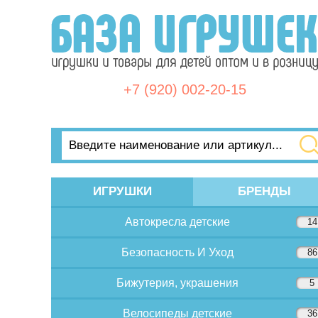
+7 (920) 002-20-15
ИГРУШКИ
БРЕНДЫ
Автокресла детские
14
Безопасность И Уход
86
Бижутерия, украшения
5
Велосипеды детские
36