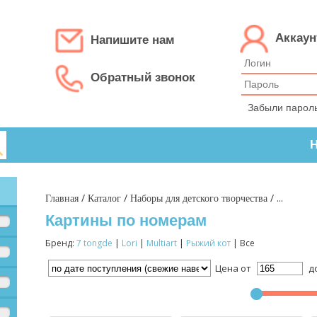
Аккаун
Напишите нам
Обратный звонок
Забыли парол
Н
/
/
/ ...
Главная
Каталог
Наборы для детского творчества
Картины по номерам
Бренд:
7 tongde
|
Lori
|
Multiart
|
Рыжий кот
| Все
Цена от
д