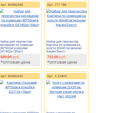
Арт.: МУ662386
Арт.: 777-786
Набор для творчества-
Набор для творчества
рисование по номерам
Картина по номерам на
(40*50см) в коробке
холсте 40х40 см эконом/
GX7402и (30шт)
АльянсТрест/
600.00
руб.
792.00
руб.
*оптовая цена
*оптовая цена
Арт.: МУ662643
Арт.: Х-234HS