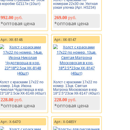
Картина стразами 40*50см
Холст с красками по
в коробке GZ117и (10шт)
номерам 22х30 см. Уютная
узкая улочка (Арт. HS234)
992.00
руб.
269.00
руб.
*оптовая цена
*оптовая цена
Арт.: ХК-8148
Арт.: ХК-8147
Холст с красками 17х22 по
Холст с красками 17х22 по
номер. 14цв. Икона
номер. 13цв. Святая
Николая Чудотворца в кор.
Матрона Московская в кор.
23*18*2.5см ХК-8148 (40шт)
18*2.5*23см ХК-8147 (40шт)
228.00
руб.
228.00
руб.
*оптовая цена
*оптовая цена
Арт.: Х-6470
Арт.: Х-0485Y