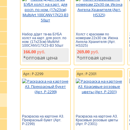
Набор д/дет тв-ва БУБА
Холст с красками по
холст на карт. для росп. по
номерам 22х30 см. Икона
ном. (17х23см) MultiArt
Ангела-Хранителя (Арт.
100CANV17X23-B3 50шт
HS325)
166.00
руб.
269.00
руб.
*оптовая цена
*оптовая цена
Арт.: Р-2299
Арт.: Р-2301
Раскраска на картоне А3.
Раскраска на картоне А3.
Прекрасный букет (Арт.
Красивые розовые цветы
Р-2299)
(Арт. Р-2301)