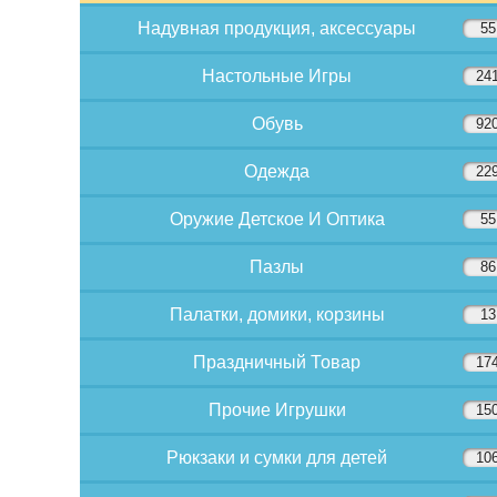
Надувная продукция, аксессуары
55
Настольные Игры
24
Обувь
92
Одежда
22
Оружие Детское И Оптика
55
Пазлы
86
Палатки, домики, корзины
13
Праздничный Товар
17
Прочие Игрушки
15
Рюкзаки и сумки для детей
10