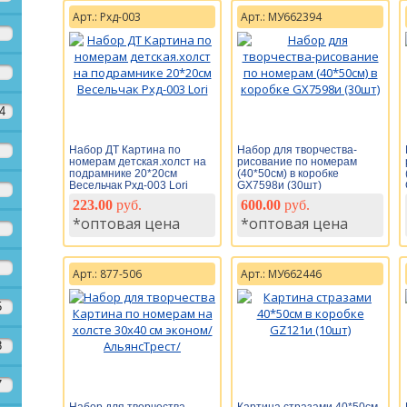
Арт.: Рхд-003
Арт.: МУ662394
4
Набор ДТ Картина по
Набор для творчества-
номерам детская.холст на
рисование по номерам
подрамнике 20*20см
(40*50см) в коробке
Весельчак Рхд-003 Lori
GX7598и (30шт)
223.00
руб.
600.00
руб.
*оптовая цена
*оптовая цена
Арт.: 877-506
Арт.: МУ662446
5
8
7