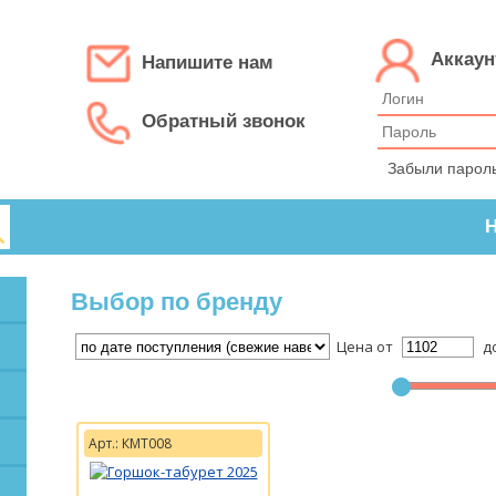
Аккаун
Напишите нам
Обратный звонок
Забыли парол
Н
Выбор по бренду
Цена от
д
Арт.: КМТ008