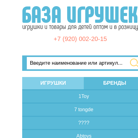
+7 (920) 002-20-15
ИГРУШКИ
БРЕНДЫ
1Toy
7 tongde
????
Abtoys