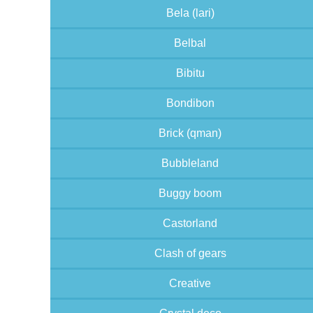
Bela (lari)
Belbal
Bibitu
Bondibon
Brick (qman)
Bubbleland
Buggy boom
Castorland
Clash of gears
Creative