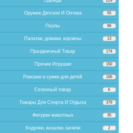
Одежда
229
Оружие Детское И Оптика
55
Пазлы
86
Палатки, домики, корзины
13
Праздничный Товар
174
Прочие Игрушки
150
Рюкзаки и сумки для детей
106
Сезонный товар
6
Товары Для Спорта И Отдыха
379
Фигурки животных
35
Ходунки, качалки, качели
2