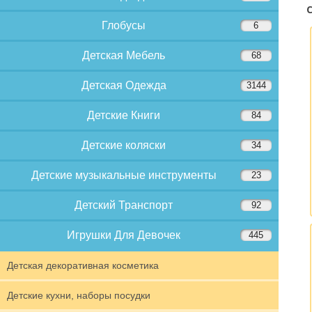
С
Глобусы
6
Детская Мебель
68
Детская Одежда
3144
Детские Книги
84
Детские коляски
34
Детские музыкальные инструменты
23
Детский Транспорт
92
Игрушки Для Девочек
445
Детская декоративная косметика
Детские кухни, наборы посудки