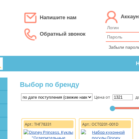
Аккаун
Напишите нам
Обратный звонок
Забыли парол
Н
Выбор по бренду
Цена от
д
Арт.: ТНГ78331
Арт.: ОСТ0201-001D