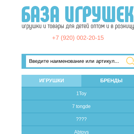
+7 (920) 002-20-15
ИГРУШКИ
БРЕНДЫ
1Toy
7 tongde
????
Abtoys