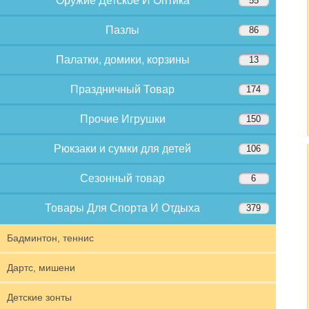
Оружие Детское И Оптика
55
Пазлы
86
Палатки, домики, корзины
13
Праздничный Товар
174
Прочие Игрушки
150
Рюкзаки и сумки для детей
106
Сезонный товар
6
Товары Для Спорта И Отдыха
379
Бадминтон, теннис
Дартс, мишени
Детские зонты