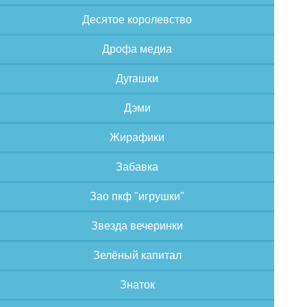
Десятое королевство
Дрофа медиа
Дуrашки
Дэми
Жирафики
Забавка
Зао пкф "игрушки"
Звезда вечеринки
Зелёный капитал
Знаток