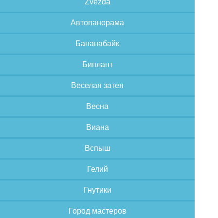
Zvezda
Автопанорама
Бананабайк
Биплант
Веселая затея
Весна
Виана
Вспыш
Гелий
Гнутики
Город мастеров