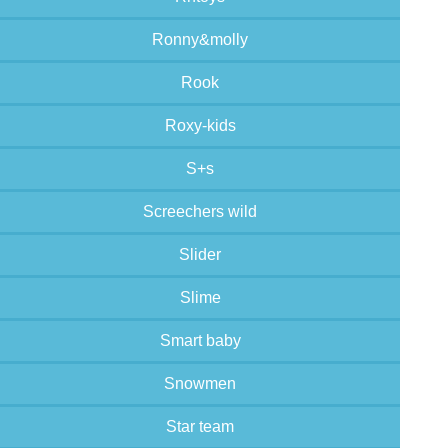
Ronny&molly
Rook
Roxy-kids
S+s
Screechers wild
Slider
Slime
Smart baby
Snowmen
Star team