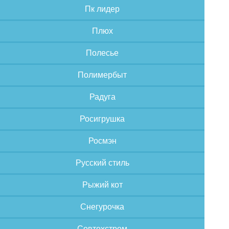
Пк лидер
Плюх
Полесье
Полимербыт
Радуга
Росигрушка
Росмэн
Русский стиль
Рыжий кот
Снегурочка
Совтехстром