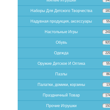
Мягкие Игрушки
14
Наборы Для Детского Творчества
18
Надувная продукция, аксессуары
55
Настольные Игры
24
Обувь
92
Одежда
22
Оружие Детское И Оптика
55
Пазлы
86
Палатки, домики, корзины
13
Праздничный Товар
17
Прочие Игрушки
15