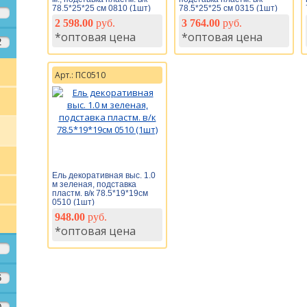
78.5*25*25 см 0810 (1шт)
78.5*25*25 см 0315 (1шт)
2 598.00
руб.
3 764.00
руб.
*оптовая цена
*оптовая цена
2
Арт.: ПС0510
Ель декоративная выс. 1.0
м зеленая, подставка
пластм. в/к 78.5*19*19см
0510 (1шт)
948.00
руб.
*оптовая цена
6