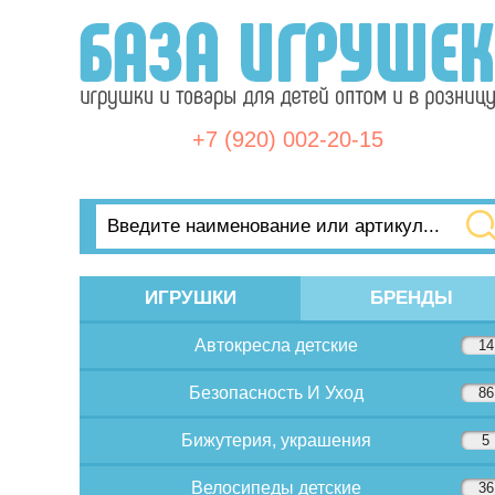
+7 (920) 002-20-15
ИГРУШКИ
БРЕНДЫ
Автокресла детские
14
Безопасность И Уход
86
Бижутерия, украшения
5
Велосипеды детские
36