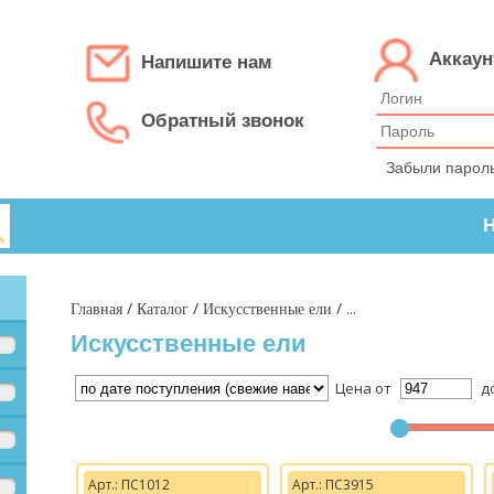
Аккаун
Напишите нам
Обратный звонок
Забыли парол
Н
/
/
/ ...
Главная
Каталог
Искусственные ели
Искусственные ели
Цена от
д
Арт.: ПС1012
Арт.: ПС3915