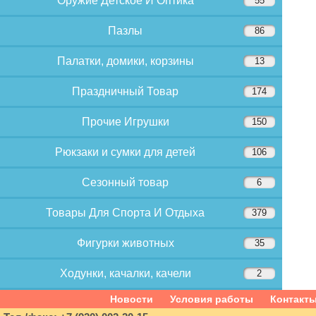
Оружие Детское И Оптика
55
Пазлы
86
Палатки, домики, корзины
13
Праздничный Товар
174
Прочие Игрушки
150
Рюкзаки и сумки для детей
106
Сезонный товар
6
Товары Для Спорта И Отдыха
379
Фигурки животных
35
Ходунки, качалки, качели
2
Новости
Условия работы
Контакт