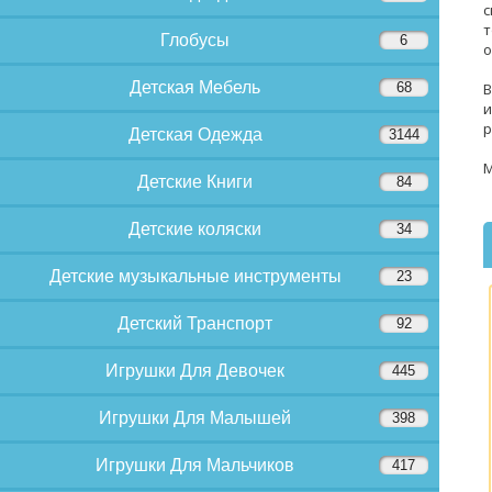
с
т
Глобусы
6
о
Детская Мебель
68
В
и
р
Детская Одежда
3144
М
Детские Книги
84
Детские коляски
34
Детские музыкальные инструменты
23
Детский Транспорт
92
Игрушки Для Девочек
445
Игрушки Для Малышей
398
Игрушки Для Мальчиков
417