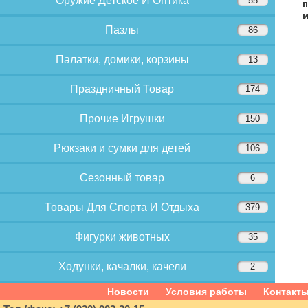
Оружие Детское И Оптика
55
п
и
Пазлы
86
Палатки, домики, корзины
13
Праздничный Товар
174
Прочие Игрушки
150
Рюкзаки и сумки для детей
106
Сезонный товар
6
Товары Для Спорта И Отдыха
379
Фигурки животных
35
Ходунки, качалки, качели
2
Новости
Условия работы
Контакт