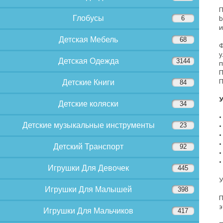
П
Глобусы
b
6
и
Детская Мебель
68
Ф
у
Детская Одежда
3144
п
П
П
Детские Книги
84
У
Детские коляски
34
•
Детские музыкальные инструменты
23
•
•
•
Детский Транспорт
92
•
•
Игрушки Для Девочек
445
У
Игрушки Для Малышей
398
П
э
Игрушки Для Мальчиков
417