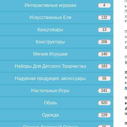
П
Интерактивные игрушки
4
к
П
л
Искусственные Ели
132
Р
Канцтовары
13
П
с
х
Конструкторы
206
д
Мягкие Игрушки
140
П
ф
Наборы Для Детского Творчества
183
т
Надувная продукция, аксессуары
55
Настольные Игры
241
П
Обувь
в
920
д
Одежда
229