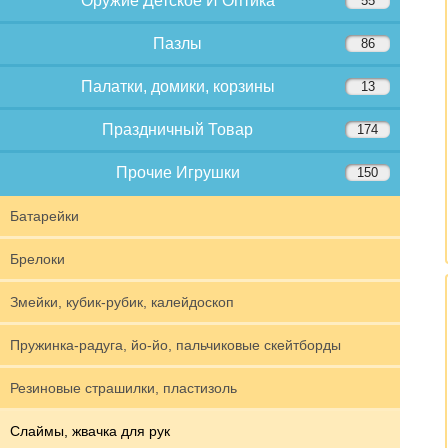
Оружие Детское И Оптика
55
Пазлы
86
Палатки, домики, корзины
13
Праздничный Товар
174
Прочие Игрушки
150
Батарейки
Брелоки
Змейки, кубик-рубик, калейдоскоп
Пружинка-радуга, йо-йо, пальчиковые скейтборды
Резиновые страшилки, пластизоль
Слаймы, жвачка для рук