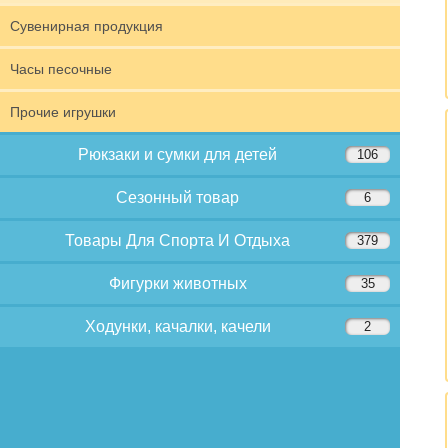
Сувенирная продукция
Часы песочные
Прочие игрушки
Рюкзаки и сумки для детей
106
Сезонный товар
6
Товары Для Спорта И Отдыха
379
Фигурки животных
35
Ходунки, качалки, качели
2