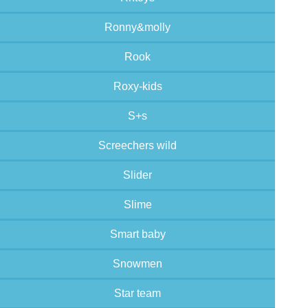
Ronny&molly
Rook
Roxy-kids
S+s
Screechers wild
Slider
Slime
Smart baby
Snowmen
Star team