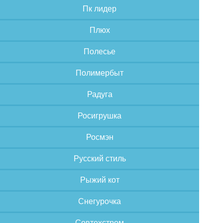
Пк лидер
Плюх
Полесье
Полимербыт
Радуга
Росигрушка
Росмэн
Русский стиль
Рыжий кот
Снегурочка
Совтехстром