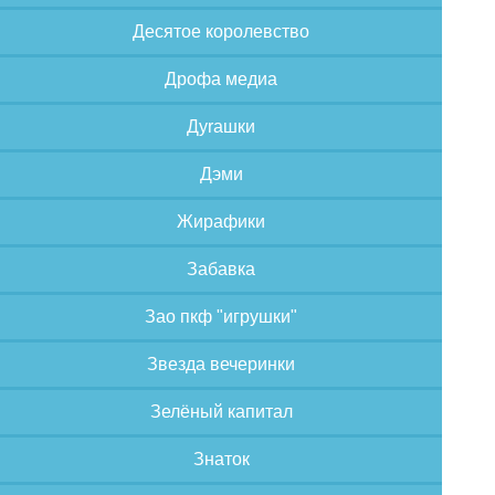
Десятое королевство
Дрофа медиа
Дуrашки
Дэми
Жирафики
Забавка
Зао пкф "игрушки"
Звезда вечеринки
Зелёный капитал
Знаток