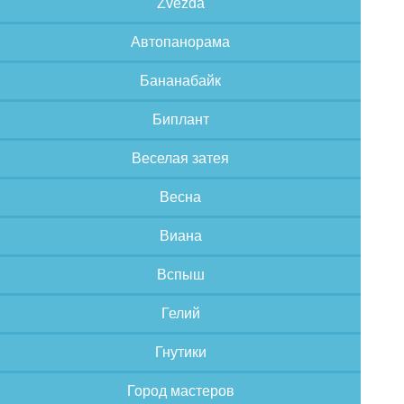
Zvezda
Автопанорама
Бананабайк
Биплант
Веселая затея
Весна
Виана
Вспыш
Гелий
Гнутики
Город мастеров