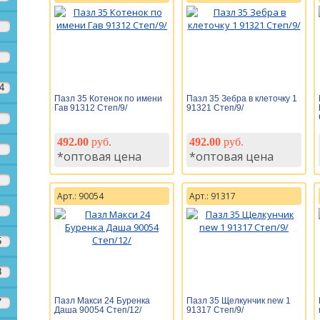
4
Пазл 35 Котенок по имени
Пазл 35 Зебра в клеточку 1
Гав 91312 Степ/9/
91321 Степ/9/
492.00
руб.
492.00
руб.
*оптовая цена
*оптовая цена
Арт.: 90054
Арт.: 91317
5
8
Пазл Макси 24 Буренка
Пазл 35 Щелкунчик new 1
7
Даша 90054 Степ/12/
91317 Степ/9/