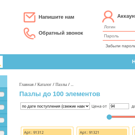
Аккаун
Напишите нам
Обратный звонок
Забыли парол
Н
/
/
/ ...
Главная
Каталог
Пазлы
Пазлы до 100 элементов
Цена от
д
Арт.: 91312
Арт.: 91321