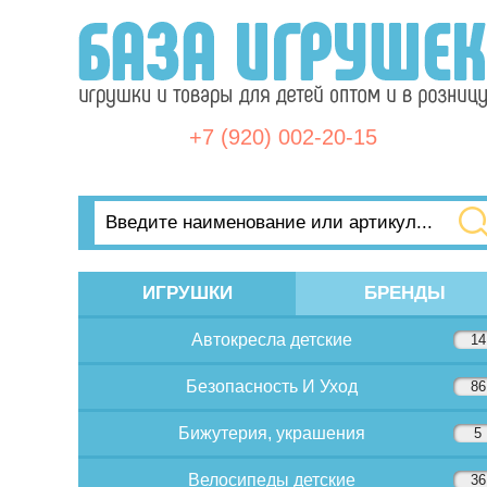
+7 (920) 002-20-15
ИГРУШКИ
БРЕНДЫ
Автокресла детские
14
Безопасность И Уход
86
Бижутерия, украшения
5
Велосипеды детские
36