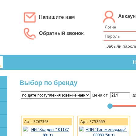
Аккаун
Напишите нам
Обратный звонок
Забыли парол
Н
Выбор по бренду
Цена от
д
Арт.: РС67363
Арт.: РС58669