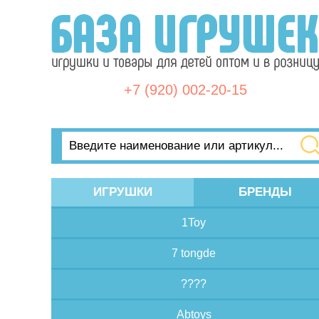
+7 (920) 002-20-15
ИГРУШКИ
БРЕНДЫ
1Toy
7 tongde
????
Abtoys