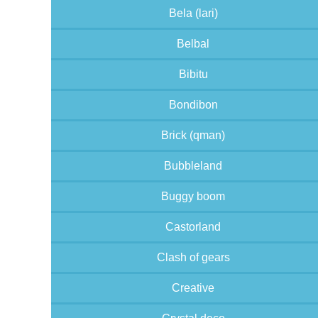
Bela (lari)
Belbal
Bibitu
Bondibon
Brick (qman)
Bubbleland
Buggy boom
Castorland
Clash of gears
Creative