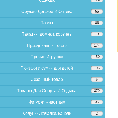
Одежда
229
Оружие Детское И Оптика
55
Пазлы
86
Палатки, домики, корзины
13
Праздничный Товар
174
Прочие Игрушки
150
Рюкзаки и сумки для детей
106
Сезонный товар
6
Товары Для Спорта И Отдыха
379
Фигурки животных
35
Ходунки, качалки, качели
2