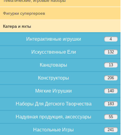
Тематические, игровые наборы
Фигурки супергероев
Катера и яхты
Интерактивные игрушки
4
Искусственные Ели
132
Канцтовары
13
Конструкторы
206
Мягкие Игрушки
140
Наборы Для Детского Творчества
183
Надувная продукция, аксессуары
55
Настольные Игры
241