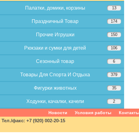
Палатки, домики, корзины
13
Праздничный Товар
174
Прочие Игрушки
150
Рюкзаки и сумки для детей
106
Сезонный товар
6
Товары Для Спорта И Отдыха
379
Фигурки животных
35
Ходунки, качалки, качели
2
Новости
Условия работы
Контакт
Тел./факс: +7 (920) 002-20-15