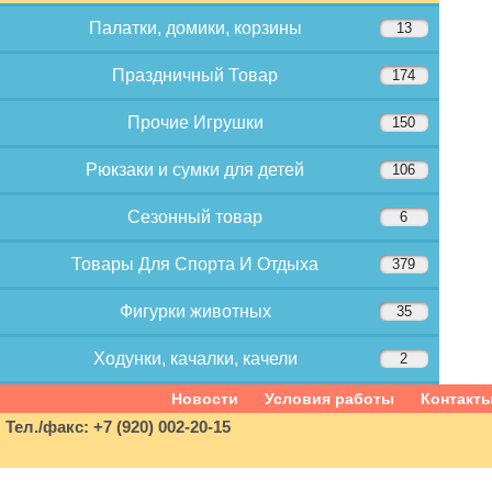
Палатки, домики, корзины
13
Праздничный Товар
174
Прочие Игрушки
150
Рюкзаки и сумки для детей
106
Сезонный товар
6
Товары Для Спорта И Отдыха
379
Фигурки животных
35
Ходунки, качалки, качели
2
Новости
Условия работы
Контакт
Тел./факс: +7 (920) 002-20-15