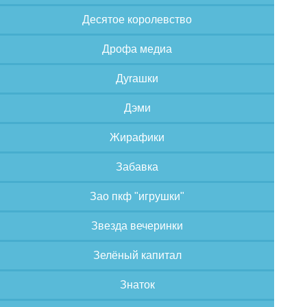
Десятое королевство
Дрофа медиа
Дуrашки
Дэми
Жирафики
Забавка
Зао пкф "игрушки"
Звезда вечеринки
Зелёный капитал
Знаток