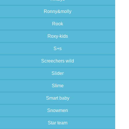
Ronny&molly
Rook
Roxy-kids
S+s
Screechers wild
Slider
Slime
Smart baby
Snowmen
Star team