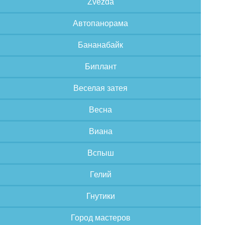
Zvezda
Автопанорама
Бананабайк
Биплант
Веселая затея
Весна
Виана
Вспыш
Гелий
Гнутики
Город мастеров