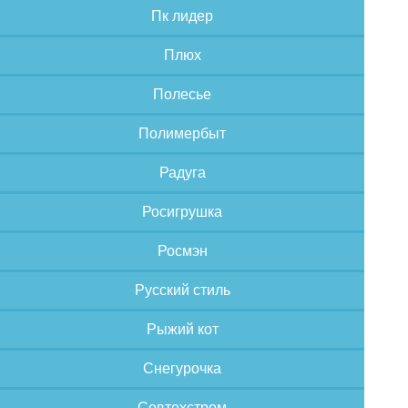
Пк лидер
Плюх
Полесье
Полимербыт
Радуга
Росигрушка
Росмэн
Русский стиль
Рыжий кот
Снегурочка
Совтехстром